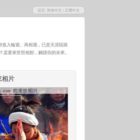
語言:
简体中文
|
正體中文
掛進入輪迴。再相遇，已是天涯陌路
世？孟婆來世照相館，觸摸你的未來。
未來相片