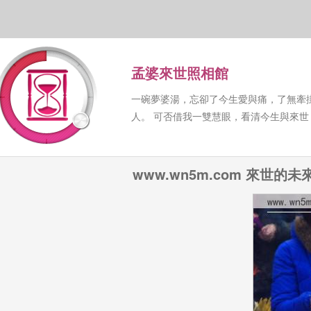
孟婆來世照相館
一碗夢婆湯，忘卻了今生愛與痛，了無牽
人。 可否借我一雙慧眼，看清今生與來
www.wn5m.com 來世的