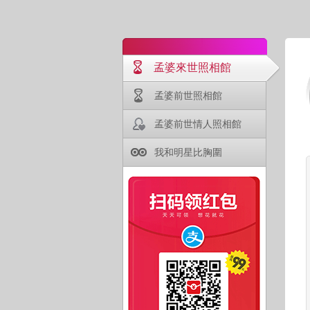
孟婆來世照相館
孟婆前世照相館
孟婆前世情人照相館
我和明星比胸圍