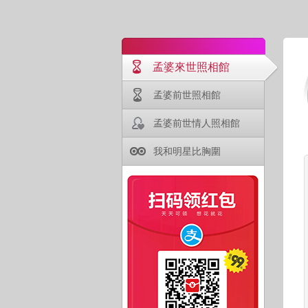
孟婆來世照相館
孟婆前世照相館
孟婆前世情人照相館
我和明星比胸圍