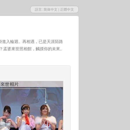
語言:
简体中文
|
正體中文
掛進入輪迴。再相遇，已是天涯陌路
世？孟婆來世照相館，觸摸你的未來。