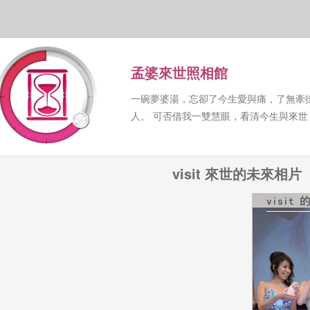
孟婆來世照相館
一碗夢婆湯，忘卻了今生愛與痛，了無牽
人。 可否借我一雙慧眼，看清今生與來
visit 來世的未來相片