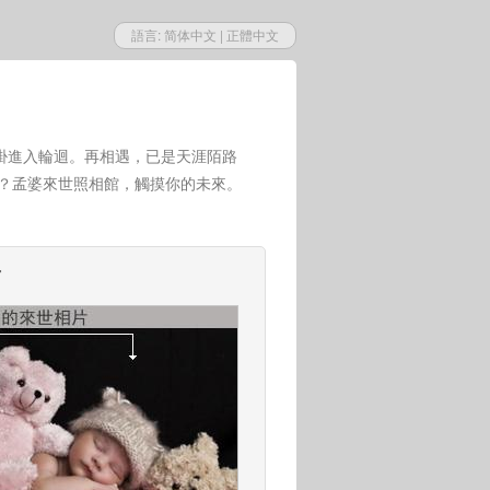
語言:
简体中文
|
正體中文
掛進入輪迴。再相遇，已是天涯陌路
世？孟婆來世照相館，觸摸你的未來。
片