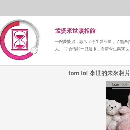
孟婆來世照相館
一碗夢婆湯，忘卻了今生愛與痛，了無牽
人。 可否借我一雙慧眼，看清今生與來
tom lol 來世的未來相