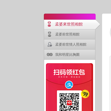
孟婆來世照相館
孟婆前世照相館
孟婆前世情人照相館
我和明星比胸圍