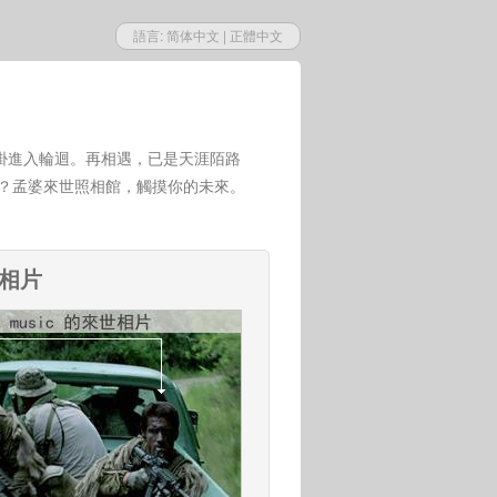
語言:
简体中文
|
正體中文
掛進入輪迴。再相遇，已是天涯陌路
世？孟婆來世照相館，觸摸你的未來。
來相片