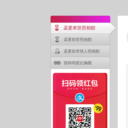
孟婆來世照相館
孟婆前世照相館
孟婆前世情人照相館
我和明星比胸圍