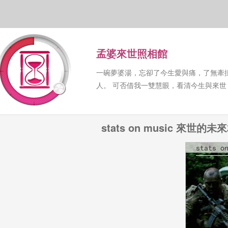
孟婆來世照相館
一碗夢婆湯，忘卻了今生愛與痛，了無牽
人。 可否借我一雙慧眼，看清今生與來
stats on music 來世的未