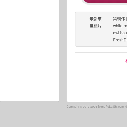
最新來
梁朝伟
世相片
white r
owl hou
FreshD
Copyright ©
2013-2026 MengPoLaiShi.co