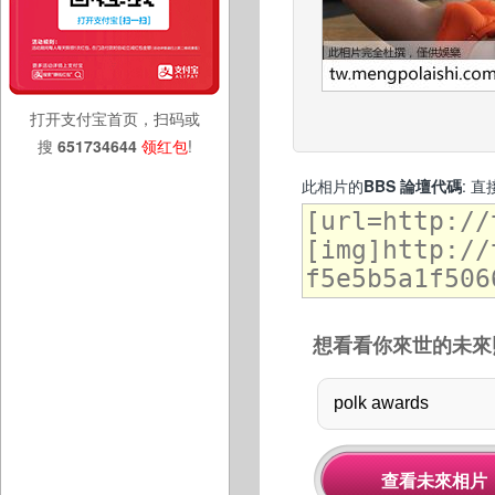
打开支付宝首页，扫码或
搜
651734644
领红包
!
此相片的
BBS 論壇代碼
: 
想看看你來世的未來