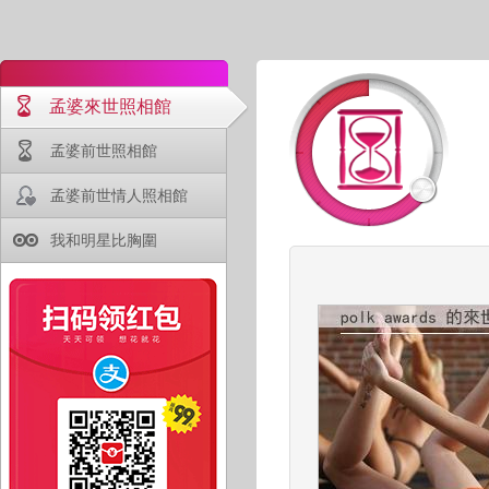
孟婆來世照相館
孟婆前世照相館
孟婆前世情人照相館
我和明星比胸圍