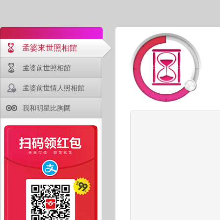
孟婆來世照相館
孟婆前世照相館
孟婆前世情人照相館
我和明星比胸圍