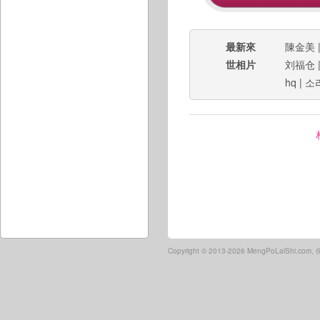
最新來
陳金美
世相片
刘福仓
hq
|
소
Copyright ©
2013-2026 MengPoLaiShi.co