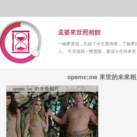
孟婆來世照相館
一碗夢婆湯，忘卻了今生愛與痛，了無牽
人。 可否借我一雙慧眼，看清今生與來
opemc;ow 來世的未來