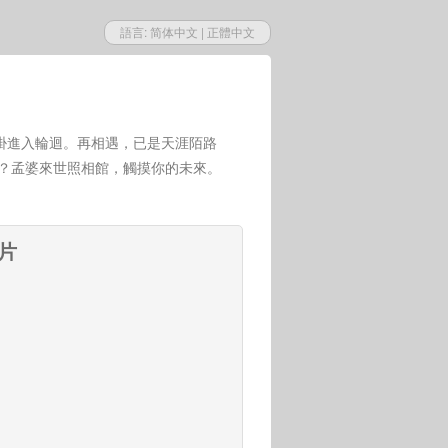
語言:
简体中文
|
正體中文
掛進入輪迴。再相遇，已是天涯陌路
世？孟婆來世照相館，觸摸你的未來。
相片