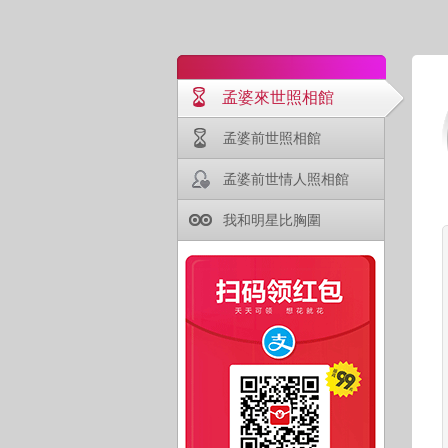
孟婆來世照相館
孟婆前世照相館
孟婆前世情人照相館
我和明星比胸圍