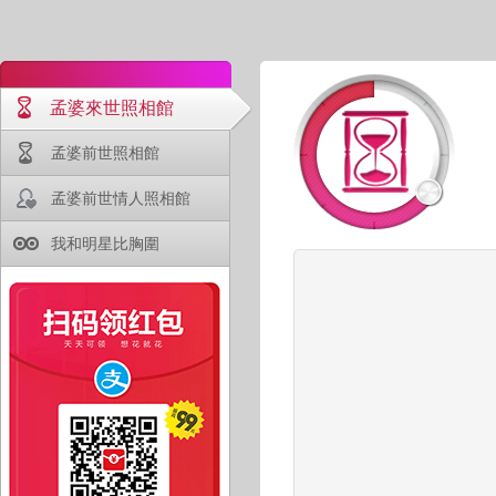
孟婆來世照相館
孟婆前世照相館
孟婆前世情人照相館
我和明星比胸圍