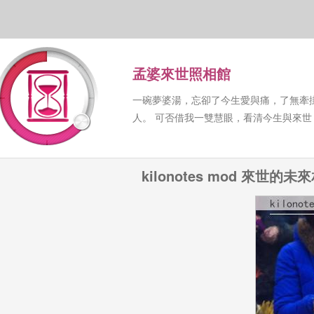
孟婆來世照相館
一碗夢婆湯，忘卻了今生愛與痛，了無牽
人。 可否借我一雙慧眼，看清今生與來
kilonotes mod 來世的未