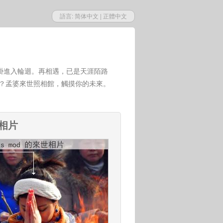
語言:
简体中文
|
正體中文
掛進入輪迴。再相遇，已是天涯陌路
世？孟婆來世照相館，觸摸你的未來。
來相片