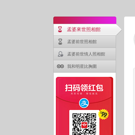
孟婆來世照相館
孟婆前世照相館
孟婆前世情人照相館
我和明星比胸圍