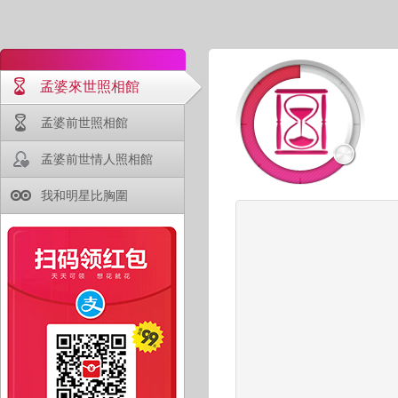
孟婆來世照相館
孟婆前世照相館
孟婆前世情人照相館
我和明星比胸圍