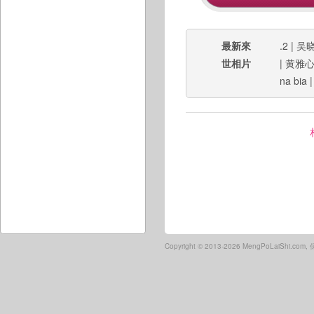
最新來
.2
|
吴
世相片
|
黄雅
na bia
Copyright ©
2013-2026 MengPoLaiShi.co