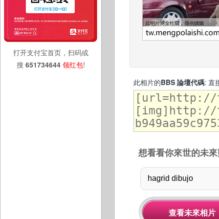
打开支付宝首页，扫码或
搜
651734644
领红包
!
此相片的
BBS 論壇代碼
: 
想看看你來世的未來