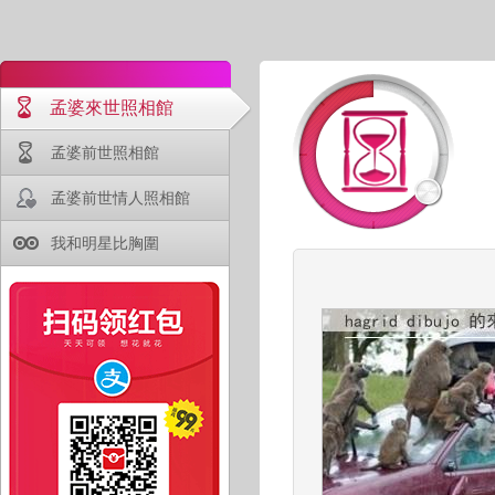
孟婆來世照相館
孟婆前世照相館
孟婆前世情人照相館
我和明星比胸圍