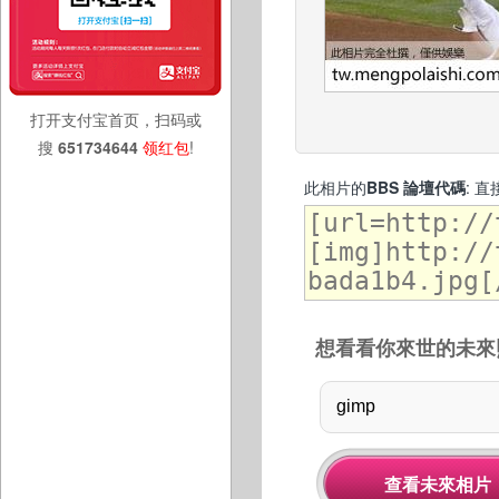
打开支付宝首页，扫码或
搜
651734644
领红包
!
此相片的
BBS 論壇代碼
: 
想看看你來世的未來