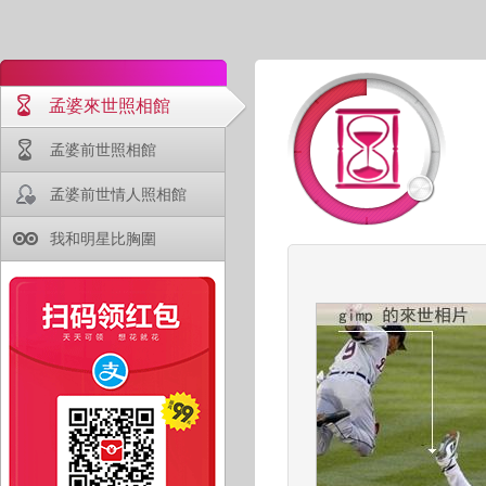
孟婆來世照相館
孟婆前世照相館
孟婆前世情人照相館
我和明星比胸圍