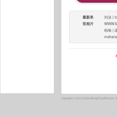
最新來
刘泳
|
t
世相片
WWW.M
柏瑜
|
mahara
Copyright ©
2013-2026 MengPoLaiShi.co