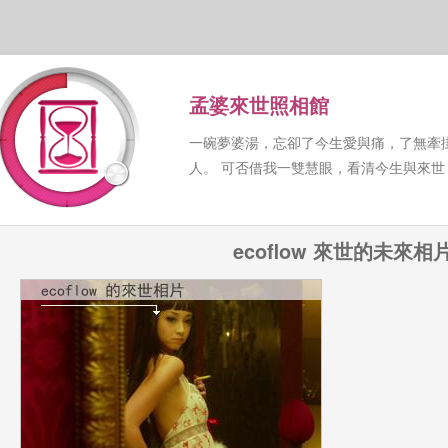
孟婆來世照相館
一碗夢婆湯，忘卻了今生愛與痛，了無牽
人。 可否借我一雙慧眼，看清今生與來
ecoflow 來世的未來相