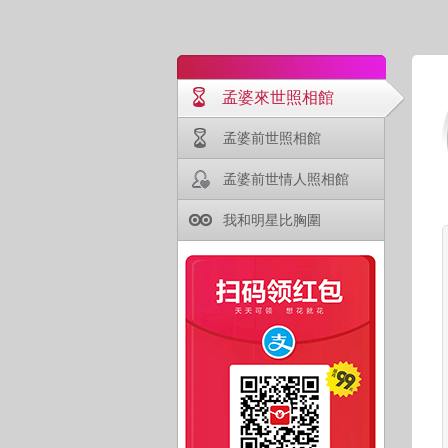
孟婆來世照相館
孟婆前世照相館
孟婆前世情人照相館
我和明星比胸圍