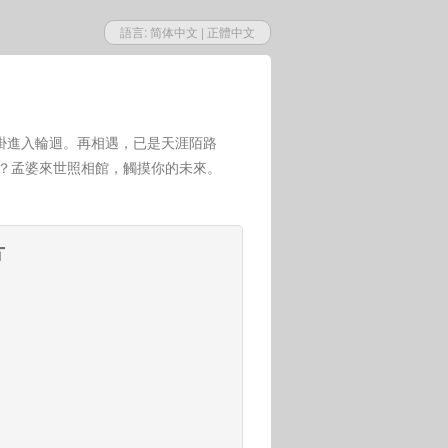
語言:
简体中文
|
正體中文
掛進入輪迴。再相遇，已是天涯陌路
世？孟婆來世照相館，觸摸你的未來。
片