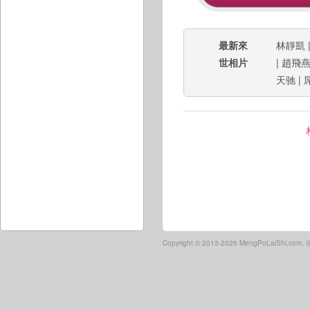
最新來
林靜凱
世相片
|
趙飛
天驰
|
Copyright ©
2013-2026 MengPoLaiShi.co