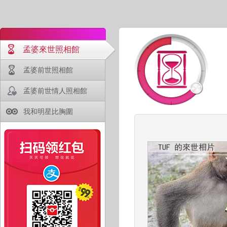
孟婆來世照相館
孟婆前世照相館
孟婆前世情人照相館
我和明星比胸圍