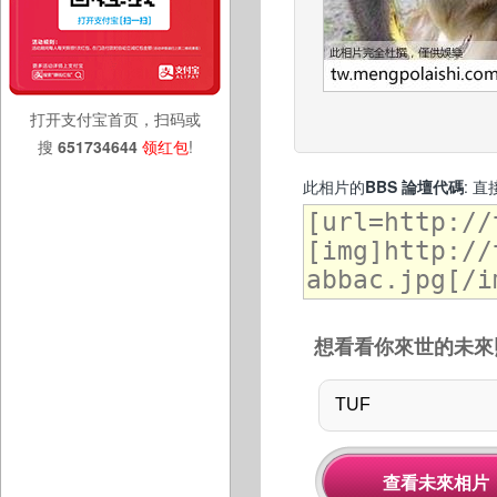
打开支付宝首页，扫码或
搜
651734644
领红包
!
此相片的
BBS 論壇代碼
: 
想看看你來世的未來