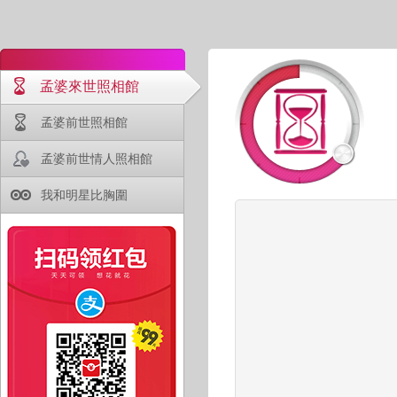
孟婆來世照相館
孟婆前世照相館
孟婆前世情人照相館
我和明星比胸圍