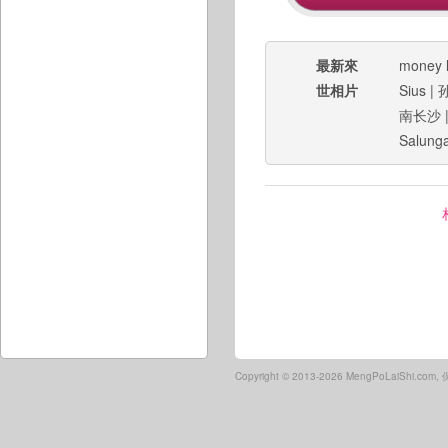
最新來
money 
世相片
Sius
|
南长沙
Salunga
Copyright ©
2013-2026 MengPoLaiShi.co