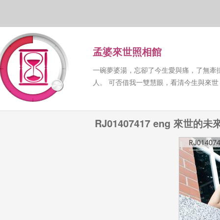
孟婆來世照相館
一碗夢婆湯，忘卻了今生愛與痛，了無牽
人。 可否借我一雙慧眼，看清今生與來
RJ01407417 eng 來世的