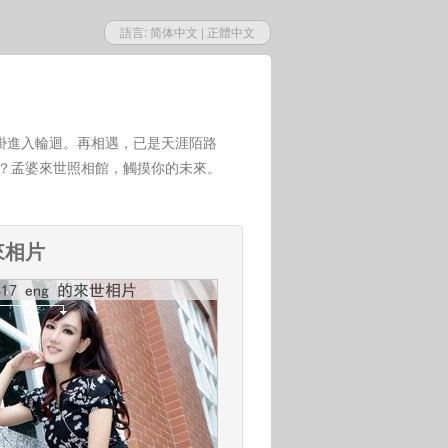
語言:
简体中文
|
正體中文
掛進入輪迴。再相遇，已是天涯陌路
世？孟婆來世照相館，觸摸你的未來。
未來相片