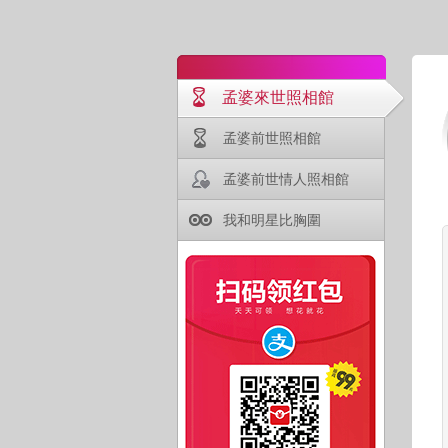
孟婆來世照相館
孟婆前世照相館
孟婆前世情人照相館
我和明星比胸圍