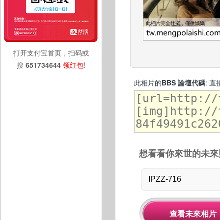
打开支付宝首页，扫码或
搜
651734644
领红包
!
此相片的
BBS 論壇代碼
: 
想看看你來世的未來