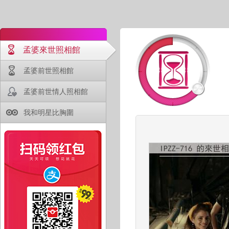
孟婆來世照相館
孟婆前世照相館
孟婆前世情人照相館
我和明星比胸圍