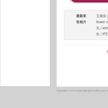
最新來
王炳良
世相片
flower
丸
|
wet
生
|
IPZ
Copyright ©
2013-2026 MengPoLaiShi.co