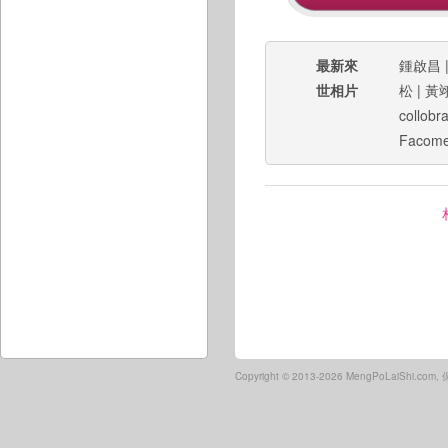
最新來
鍾啟昌
世相片
松
|
黃
collobra
Facom
Copyright ©
2013-2026 MengPoLaiShi.co