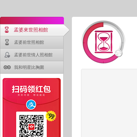
孟婆來世照相館
孟婆前世照相館
孟婆前世情人照相館
我和明星比胸圍