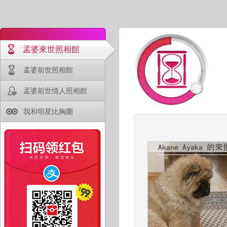
孟婆來世照相館
孟婆前世照相館
孟婆前世情人照相館
我和明星比胸圍