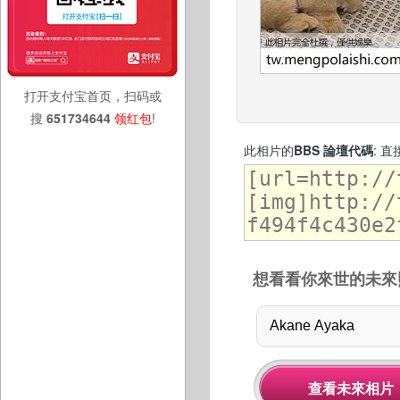
打开支付宝首页，扫码或
搜
651734644
领红包
!
此相片的
BBS 論壇代碼
: 
想看看你來世的未來