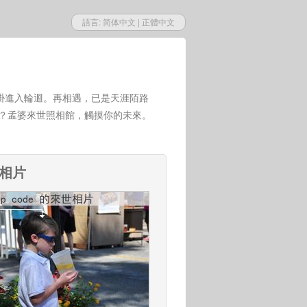
語言:
简体中文
|
正體中文
掛進入輪迴。再相遇，已是天涯陌路
世？孟婆來世照相館，觸摸你的未來。
來相片