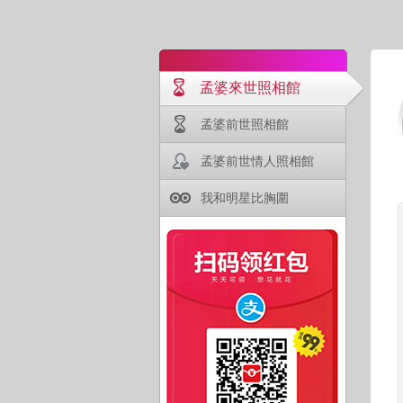
孟婆來世照相館
孟婆前世照相館
孟婆前世情人照相館
我和明星比胸圍