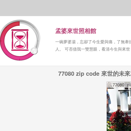
孟婆來世照相館
一碗夢婆湯，忘卻了今生愛與痛，了無牽
人。 可否借我一雙慧眼，看清今生與來
77080 zip code 來世的未