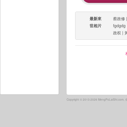
最新來
蔡政修
世相片
fgdgdg
政权
|
Copyright ©
2013-2026 MengPoLaiShi.co