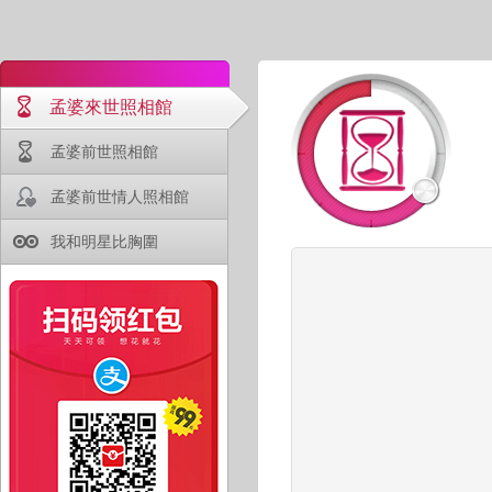
孟婆來世照相館
孟婆前世照相館
孟婆前世情人照相館
我和明星比胸圍