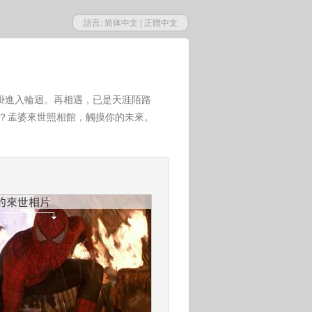
語言:
简体中文
|
正體中文
掛進入輪迴。再相遇，已是天涯陌路
世？孟婆來世照相館，觸摸你的未來。