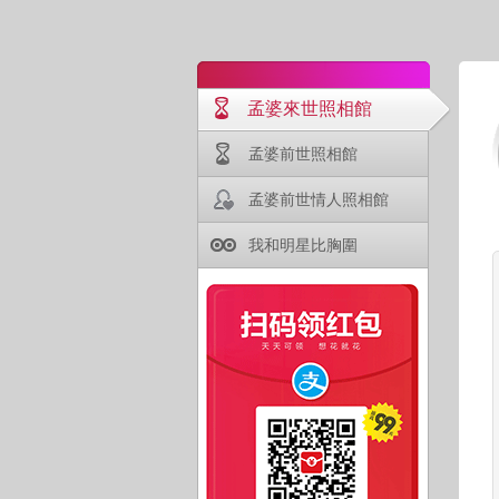
孟婆來世照相館
孟婆前世照相館
孟婆前世情人照相館
我和明星比胸圍