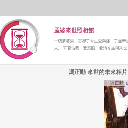
孟婆來世照相館
一碗夢婆湯，忘卻了今生愛與痛，了無牽
人。 可否借我一雙慧眼，看清今生與來
馮正勳 來世的未來相片