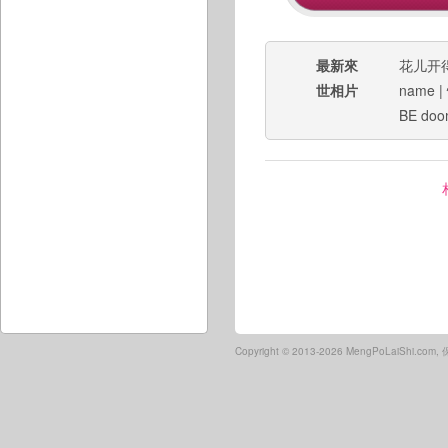
最新來
花儿开
世相片
name
|
BE do
Copyright ©
2013-2026 MengPoLaiShi.co