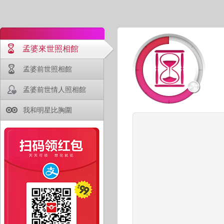
孟婆來世照相館
孟婆前世照相館
孟婆前世情人照相館
我和明星比胸圍