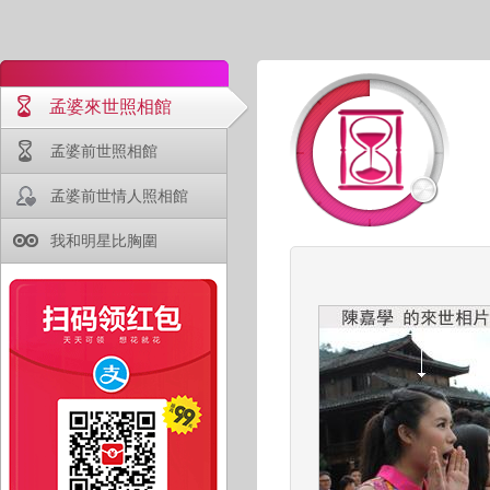
孟婆來世照相館
孟婆前世照相館
孟婆前世情人照相館
我和明星比胸圍