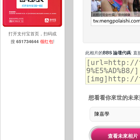
打开支付宝首页，扫码或
搜
651734644
领红包
!
此相片的
BBS 論壇代碼
: 
想看看你來世的未來