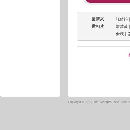
最新來
张倩维
世相片
詹喬茵
会茂
|
Copyright ©
2013-2026 MengPoLaiShi.co