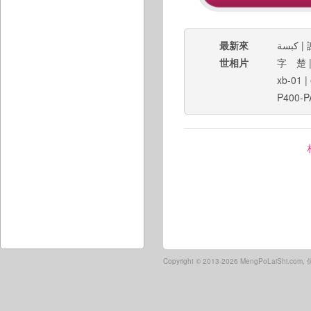
最新來
كبسة
|
世相片
字 楚
xb-01
|
P400-P
Copyright ©
2013-2026 MengPoLaiShi.co