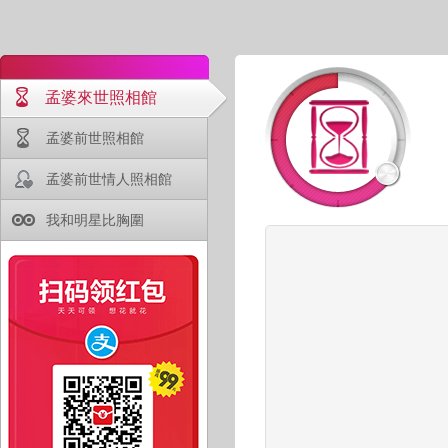
孟婆來世照相館
孟婆前世照相館
孟婆前世情人照相館
我和明星比胸圍