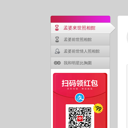
孟婆來世照相館
孟婆前世照相館
孟婆前世情人照相館
我和明星比胸圍