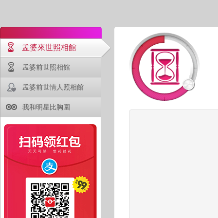
孟婆來世照相館
孟婆前世照相館
孟婆前世情人照相館
我和明星比胸圍