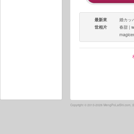
最新來
婚カッ
世相片
春甜
|
w
magice
Copyright ©
2013-2026 MengPoLaiShi.co