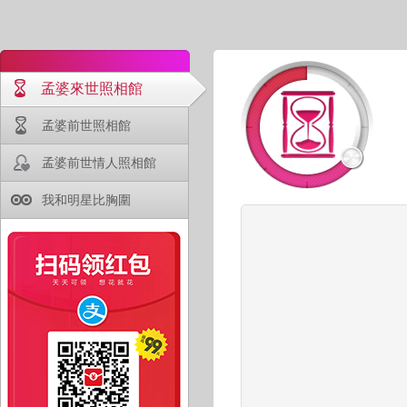
孟婆來世照相館
孟婆前世照相館
孟婆前世情人照相館
我和明星比胸圍