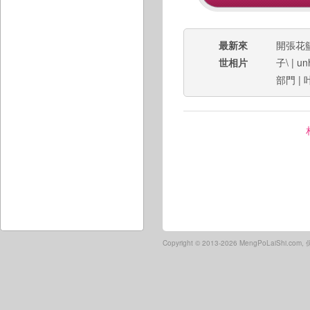
最新來
開張花
世相片
子\
|
un
部門
|
Copyright ©
2013-2026 MengPoLaiShi.co