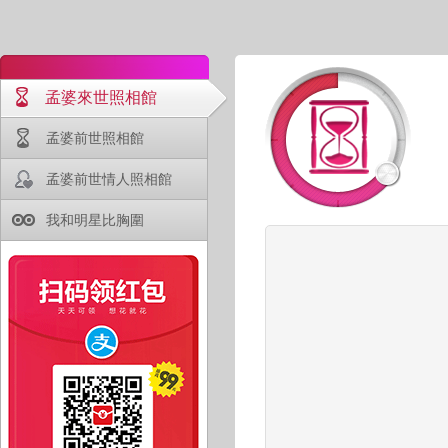
孟婆來世照相館
孟婆前世照相館
孟婆前世情人照相館
我和明星比胸圍