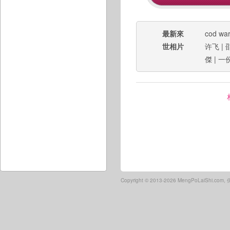
最新來
cod wa
世相片
许飞
|
傑
|
一
Copyright ©
2013-2026 MengPoLaiShi.co