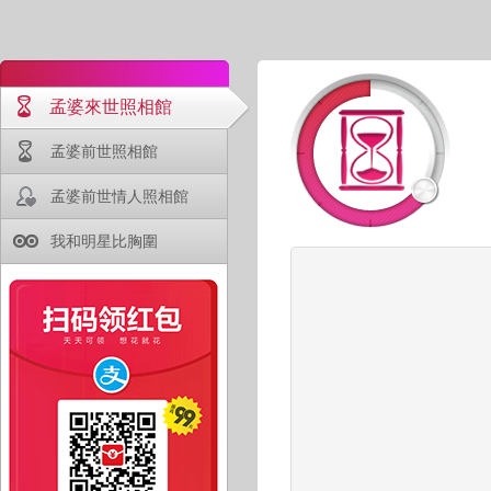
孟婆來世照相館
孟婆前世照相館
孟婆前世情人照相館
我和明星比胸圍