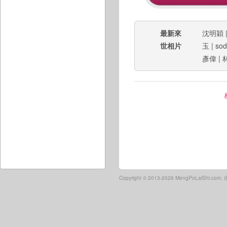
最新來
沈明穎
世相片
玉
|
sod
彥偉
|
Copyright ©
2013-2026 MengPoLaiShi.co