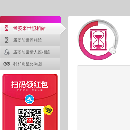
孟婆來世照相館
孟婆前世照相館
孟婆前世情人照相館
我和明星比胸圍