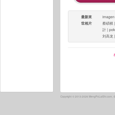
最新來
imagen 
世相片
蔡碩棋
計
|
pok
刘高龙
Copyright ©
2013-2026 MengPoLaiShi.co