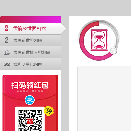
孟婆來世照相館
孟婆前世照相館
孟婆前世情人照相館
我和明星比胸圍