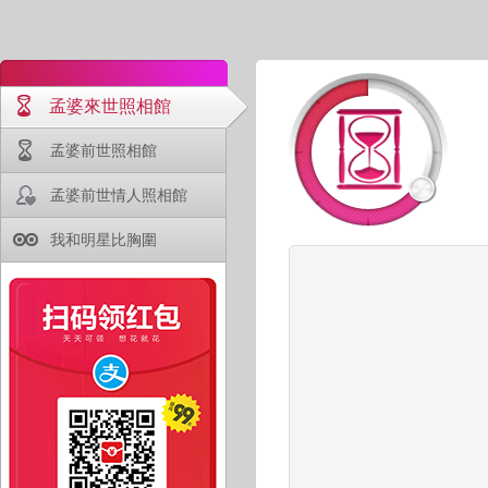
孟婆來世照相館
孟婆前世照相館
孟婆前世情人照相館
我和明星比胸圍