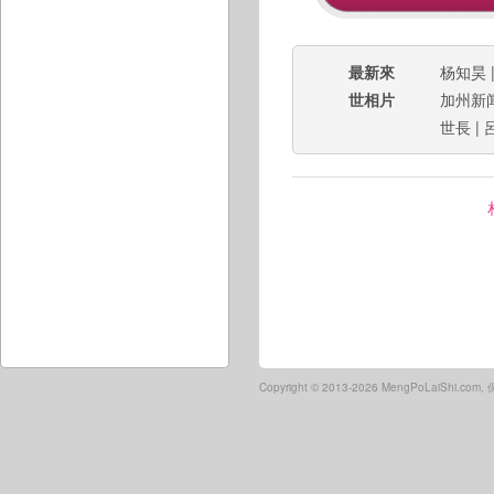
最新來
杨知昊
世相片
加州新
世長
|
Copyright ©
2013-2026 MengPoLaiShi.co