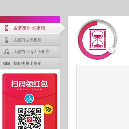
孟婆來世照相館
孟婆前世照相館
孟婆前世情人照相館
我和明星比胸圍