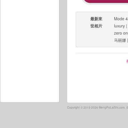
最新來
Mode 4
世相片
luxury
zero on
马丽娜
Copyright ©
2013-2026 MengPoLaiShi.co