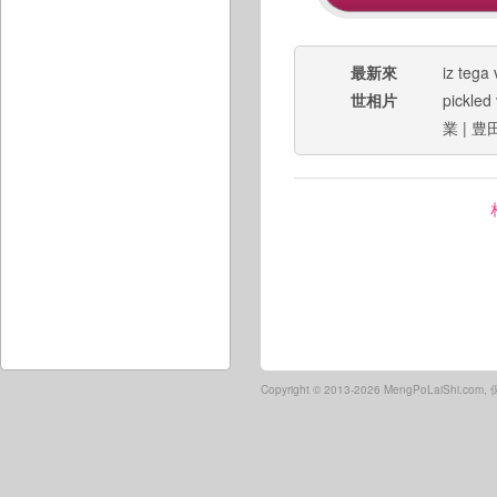
最新來
iz tega 
世相片
pickled
業
|
豊
Copyright ©
2013-2026 MengPoLaiShi.co