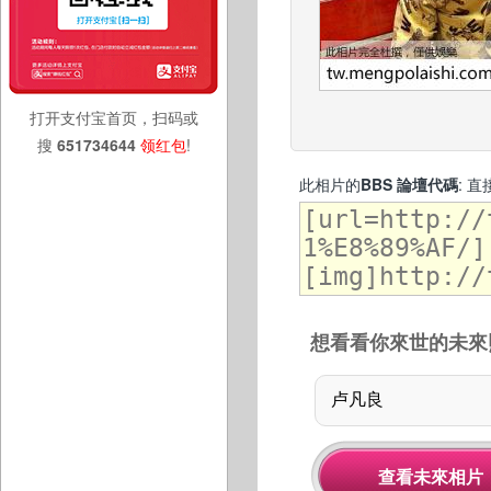
打开支付宝首页，扫码或
搜
651734644
领红包
!
此相片的
BBS 論壇代碼
: 
想看看你來世的未來