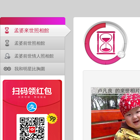
孟婆來世照相館
孟婆前世照相館
孟婆前世情人照相館
我和明星比胸圍